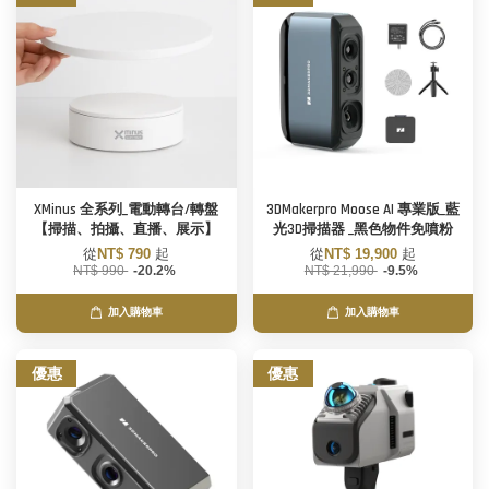
XMinus 全系列_電動轉台/轉盤
3DMakerpro Moose AI 專業版_藍
【掃描、拍攝、直播、展示】
光3D掃描器 _黑色物件免噴粉
從
NT$ 790
起
從
NT$ 19,900
起
NT$ 990
-20.2%
NT$ 21,990
-9.5%
加入購物車
加入購物車
優惠
優惠