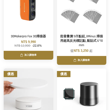
3DMakerpro Fox 3D掃描器
批發量價 5仟點起_XMinus 掃描
用超高反光標記點_黏貼式 6*10
NT$ 9,990
mm
NT$ 12,900
-22.6%
從
NT$ 3,250
起
加入購物車
加入購物車
優惠
優惠