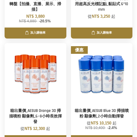
轉盤【拍攝、直播、展示、掃
用超高反光標記點_黏貼式 6*10
描】
mm
NT$ 3,880
從
NT$ 3,250
起
NT$ 4,880
-20.5%
加入購物車
加入購物車
優惠
箱出量價_AESUB Orange 3D 掃
箱出量價_AESUB Blue 3D 掃描噴
描噴粉 顯像劑_6~8小時長效揮
粉 顯像劑_2小時自動揮發
發
從
NT$ 10,150
起
NT$ 10,400
-2.4%
從
NT$ 12,300
起