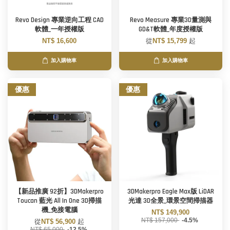
Revo Design 專業逆向工程 CAD
Revo Measure 專業3D量測與
軟體_一年授權版
GD&T軟體_年度授權版
NT$ 16,600
從
NT$ 15,799
起
加入購物車
加入購物車
優惠
優惠
【新品推廣 92折】3DMakerpro
3DMakerpro Eagle Max版 LiDAR
Toucan 藍光 All In One 3D掃描
光達 3D全景_環景空間掃描器
機_免接電腦
NT$ 149,900
NT$ 157,000
-4.5%
從
NT$ 56,900
起
NT$ 65,000
-12.5%