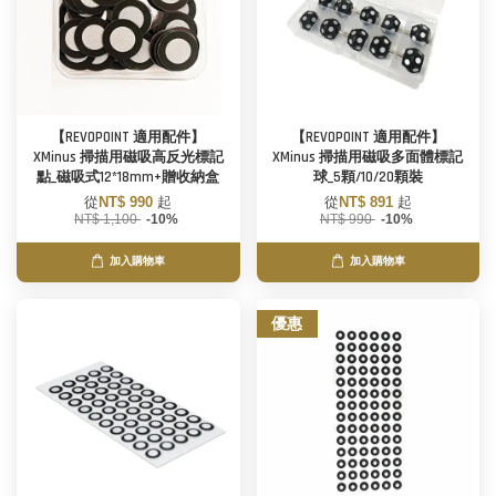
【REVOPOINT 適用配件】
【REVOPOINT 適用配件】
XMinus 掃描用磁吸高反光標記
XMinus 掃描用磁吸多面體標記
點_磁吸式12*18mm+贈收納盒
球_5顆/10/20顆裝
從
NT$ 990
起
從
NT$ 891
起
NT$ 1,100
-10%
NT$ 990
-10%
加入購物車
加入購物車
優惠