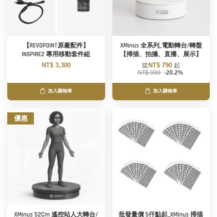
【REVOPOINT原廠配件】
XMinus 全系列_電動轉台/轉盤
INSPIRE2 專用移動套件組
【掃描、拍攝、直播、展示】
NT$ 3,300
從
NT$ 790
起
NT$ 990
-20.2%
加入購物車
加入購物車
優惠
XMinus 52Cm 遙控站人大轉台/
批發量價 5仟點起_XMinus 掃描