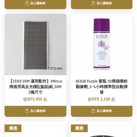
加入購物車
加入購物車
【ZEISS GOM 適用配件】XMinus
AESUB Purple 紫瓶 3D掃描噴粉
掃描用高反光標記點貼紙_GOM
顯像劑_3~6小時標準型自動揮
2種尺寸
發
從
NT$ 850
起
從
NT$ 1,150
起
加入購物車
加入購物車
優惠
優惠