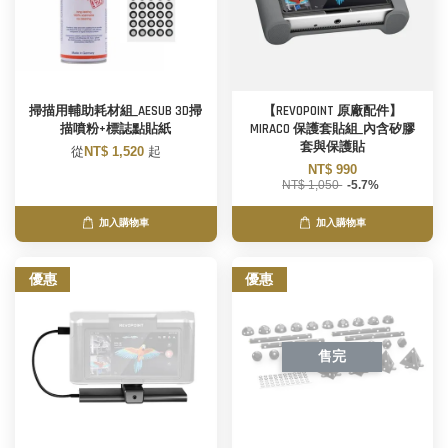
掃描用輔助耗材組_AESUB 3D掃
【REVOPOINT 原廠配件】
描噴粉+標誌點貼紙
MIRACO 保護套貼組_內含矽膠
套與保護貼
從
NT$ 1,520
起
NT$ 990
NT$ 1,050
-5.7%
加入購物車
加入購物車
優惠
優惠
售完