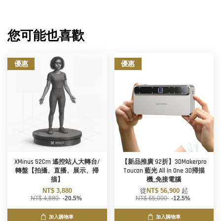
您可能也喜歡
優惠
優惠
XMinus 52Cm 遙控站人大轉台/
【新品推廣 92折】3DMakerpro
轉盤【拍攝、直播、展示、掃
Toucan 藍光 All In One 3D掃描
描】
機_免接電腦
NT$ 3,880
從
NT$ 56,900
起
NT$ 4,880
-20.5%
NT$ 65,000
-12.5%
加入購物車
加入購物車