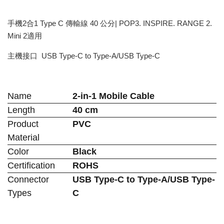
手機2合1 Type C 傳輸線 40 公分| POP3. INSPIRE. RANGE 2.
Mini 2適用
主機接口 USB Type-C to Type-A/USB Type-C
Name
2-in-1 Mobile Cable
Length
40 cm
Product
PVC
Material
Color
Black
Certification
ROHS
Connector
USB Type-C to Type-A/USB Type-
Types
C