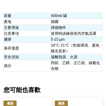
容量
400ml/ 罐
產地
德國
主要用途
掃描物件
注意事項
使用時請確保室內空氣流通
層厚
5-15 µm
18°C-21°C（乾燥環境、避免
保存溫度
陽光直射）
安全須知
遠離熱源、火源
丙烷、乙醇、正己烷、碳氫化
成分
合物
您可能也喜歡
優惠
優惠