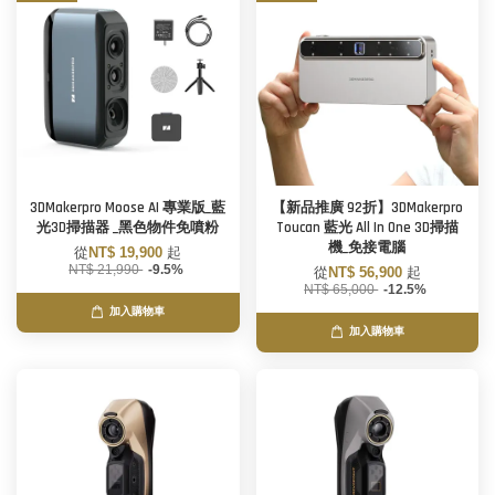
3DMakerpro Moose AI 專業版_藍
【新品推廣 92折】3DMakerpro
光3D掃描器 _黑色物件免噴粉
Toucan 藍光 All In One 3D掃描
機_免接電腦
從
NT$ 19,900
起
NT$ 21,990
-9.5%
從
NT$ 56,900
起
NT$ 65,000
-12.5%
加入購物車
加入購物車