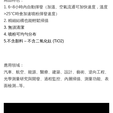
商品特色：
1. 6~8小時內自動揮發
（加溫、空氣流通可加快速度，溫度
>25°C時會加速噴粉揮發速度）
2. 精細結構也能輕鬆掃描
3. 無須清潔
4. 噴粉可均勻分布
5.不含顏料 – 不含二氧化鈦 (TiO2)
應用領域：
汽車、航空、能源、醫療、建築、設計、藝術、逆向工程、
光學測量研究與開發、過程監控、內層掃描、測量功能、表
面檢測...等。