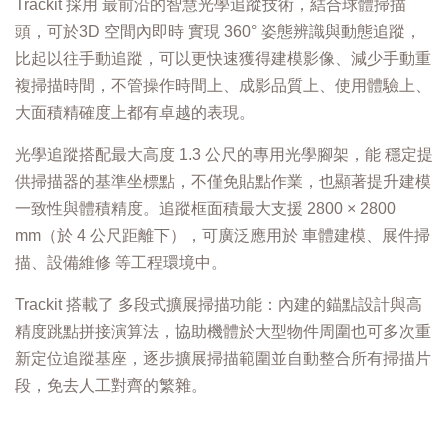
Trackit 採用 最前沿的智慧光學追蹤技術，結合球體掃描
頭，可於3D 空間內即時 實現 360° 姿態辨識與動態追蹤，
比起以往手動追蹤，可以更快速獲得建模影像、減少手動重
複掃描時間，不管操作時間上、成影品質上、使用體驗上、
大面積精確度上都有卓越的表現。
光學追蹤搭配最大高度 1.3 公尺的專用光學腳架，能 穩定提
供掃描器的基準坐標點，不僅免貼點作業，也顯著提升建模
一致性與體積精度。追蹤框面積最大支援 2800 × 2800
mm（於 4 公尺距離下），可廣泛應用於 車體建模、展件掃
描、設備維修 等工程環境中。
Trackit 搭載了 多段式擴展掃描功能：內建的錨點設計與高
精度跳點拼接演算法，協助機體於大型物件周圍也可多次重
新定位追蹤基座，逐步擴展掃描範圍並自動整合所有掃描片
段，免去人工對齊的繁雜。