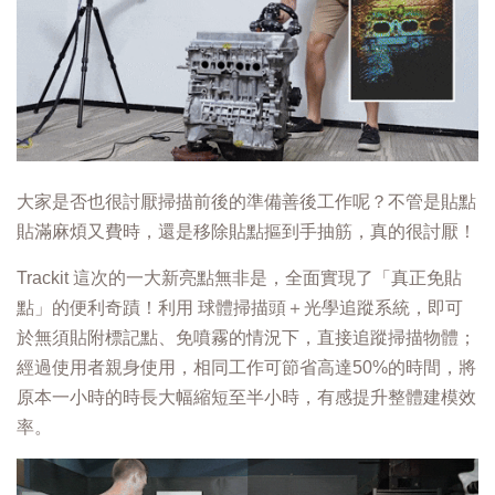
大家是否也很討厭掃描前後的準備善後工作呢？不管是貼點
貼滿麻煩又費時，還是移除貼點摳到手抽筋，真的很討厭！
Trackit 這次的一大新亮點無非是，全面實現了「真正免貼
點」的便利奇蹟！利用 球體掃描頭＋光學追蹤系統，即可
於無須貼附標記點、免噴霧的情況下，直接追蹤掃描物體；
經過使用者親身使用，相同工作可節省高達50%的時間，將
原本一小時的時長大幅縮短至半小時，有感提升整體建模效
率。