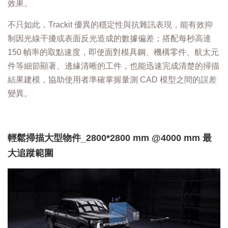
效果。
不只如此，Trackit 優異的穩定性與抗雜訊表現，能有效抑
制因光線干擾或表面反光造成的數據偏差；搭配每秒高達
150 幀率的取點速度，即使面對模具鋼、機構零件、航太元
件等細節顯著、邊緣清晰的工件，也能迅速完成清楚的掃描
結果建模，協助使用者準確掌握量測 CAD 模型之間的誤差
變異。
輕鬆掃描大型物件_2800*2800 mm @4000 mm 最
大追蹤範圍