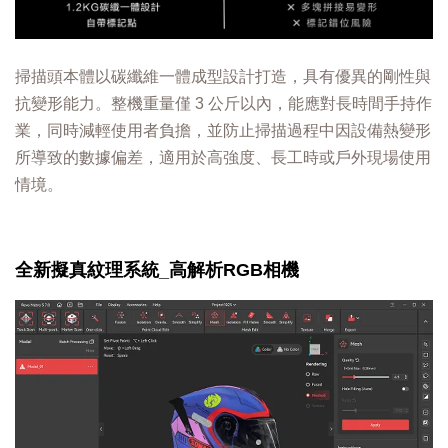
掃描頭本體以碳纖維一體成型設計打造，具有優異的剛性與
抗變形能力。整機重量僅 3 公斤以內，能應對長時間手持作
業，同時減輕使用者負擔，並防止掃描過程中因設備熱變形
所導致的數據偏差，適用於高強度、長工時或戶外現場使用
情境。
全新擬真紋理系統_高解析RGB相機