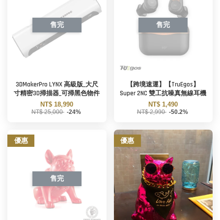
售完
售完
3DMakerPro LYNX 高級版_大尺
【跨境速運】【TruEgos】
寸精密3D掃描器_可掃黑色物件
Super 2NC 雙工抗噪真無線耳機
NT$ 18,990
NT$ 1,490
NT$ 25,000
-24%
NT$ 2,990
-50.2%
優惠
優惠
售完