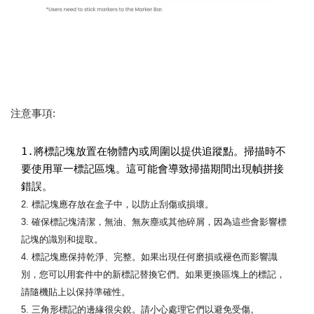
注意事項:
1.將標記塊放置在物體內或周圍以提供追蹤點。掃描時不
要使用單一標記區塊。這可能會導致掃描期間出現幀拼接
2. 標記塊應存放在盒子中，以防止刮傷或損壞。
3. 確保標記塊清潔，無油、無灰塵或其他碎屑，因為這些會影響標
記塊的識別和提取。
4. 標記塊應保持乾淨、完整。如果出現任何磨損或褪色而影響識
別，您可以用套件中的新標記替換它們。如果更換區塊上的標記，
請隨機貼上以保持準確性。
5. 三角形標記的邊緣很尖銳。請小心處理它們以避免受傷。