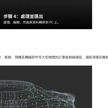
、船舶、飛機及機械部件等大型物體的計量級精確捕捉。攝影測量距離精度最高可達 