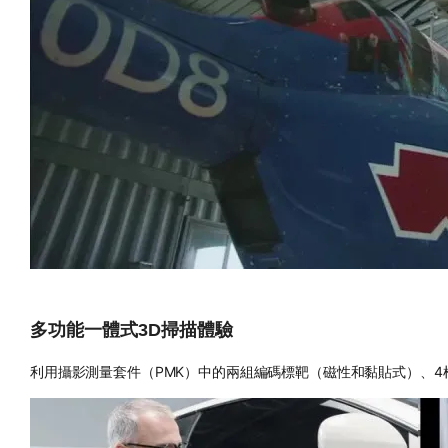
多功能一體式3D掃描體驗
利用攝影測量套件（PMK）中的兩組編碼標靶（磁性和黏貼式）、4根磁