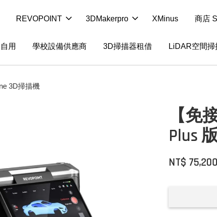
REVOPOINT
3DMakerpro
XMinus
商店 S
業自用
學校設備供應商
3D掃描器租借
LiDAR空間
One 3D掃描機
【免接電
Plus 
NT$ 75,20