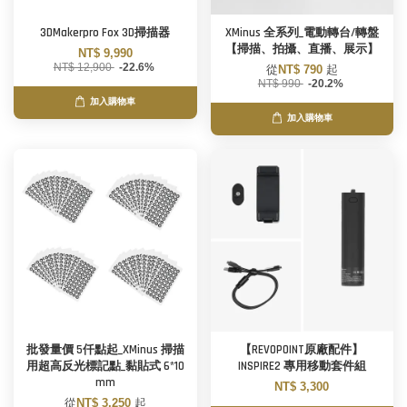
3DMakerpro Fox 3D掃描器
XMinus 全系列_電動轉台/轉盤
【掃描、拍攝、直播、展示】
NT$ 9,990
NT$ 12,900
-22.6%
從
NT$ 790
起
NT$ 990
-20.2%
加入購物車
加入購物車
批發量價 5仟點起_XMinus 掃描
【REVOPOINT原廠配件】
用超高反光標記點_黏貼式 6*10
INSPIRE2 專用移動套件組
mm
NT$ 3,300
從
NT$ 3,250
起